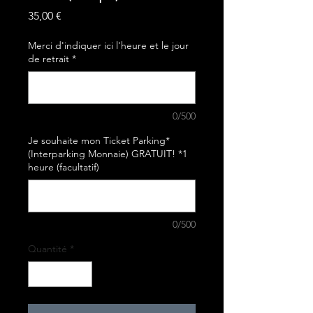
Prix
35,00 €
Merci d'indiquer ici l'heure et le jour
de retrait
*
0/500
Je souhaite mon Ticket Parking*
(Interparking Monnaie) GRATUIT! *1
heure (facultatif)
0/500
Quantité
*