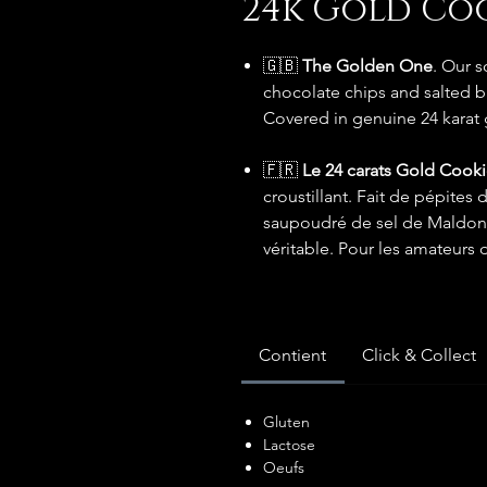
24k Gold Co
🇬🇧
The Golden One
. Our 
chocolate chips and salted bu
Covered in genuine 24 karat g
🇫🇷
Le 24 carats Gold Cook
croustillant. Fait de pépites
saupoudré de sel de Maldon. 
véritable. Pour les amateurs
Contient
Click & Collect
Gluten
Lactose
Oeufs