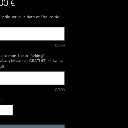
Prix
00 €
'indiquer ici la date et l'heure de
*
0/500
aite mon Ticket Parking*
arking Monnaie) GRATUIT! *1 heure
if)
0/500
té
*