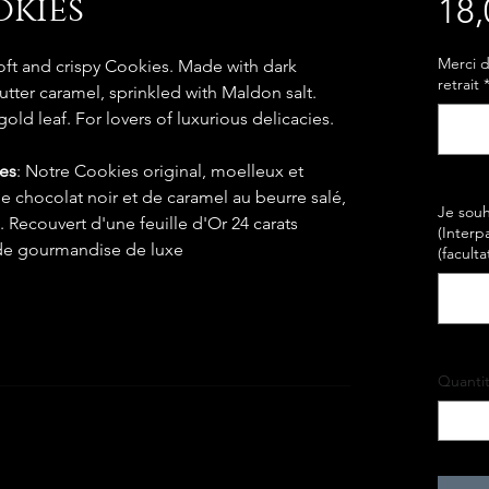
okies
18,
Merci d
soft and crispy Cookies. Made with dark
retrait
tter caramel, sprinkled with Maldon salt.
old leaf. For lovers of luxurious delicacies.
ies
: Notre Cookies original, moelleux et
 de chocolat noir et de caramel au beurre salé,
Je souh
Recouvert d'une feuille d'Or 24 carats
(Interp
 de gourmandise de luxe
(facultat
Quanti