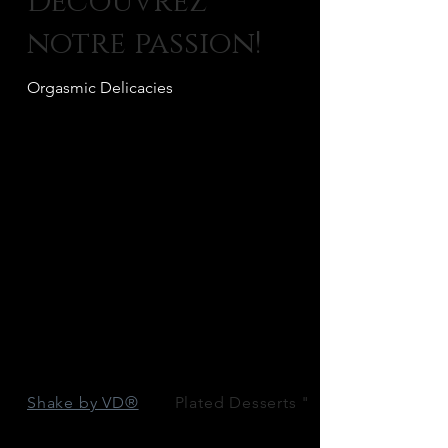
Découvrez
notre passion!
Orgasmic Delicacies
Shake by VD®
Plated Desserts "à ...