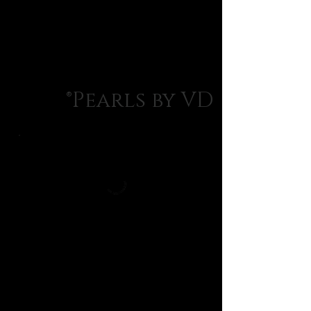
Pearls by VD®